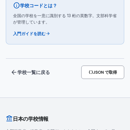
info
学校コードとは？
全国の学校を一意に識別する 13 桁の英数字。文部科学省
が管理しています。
arrow_forward
入門ガイドを読む
arrow_back
学校一覧に戻る
data_object
JSON で取得
account_balance
日本の学校情報