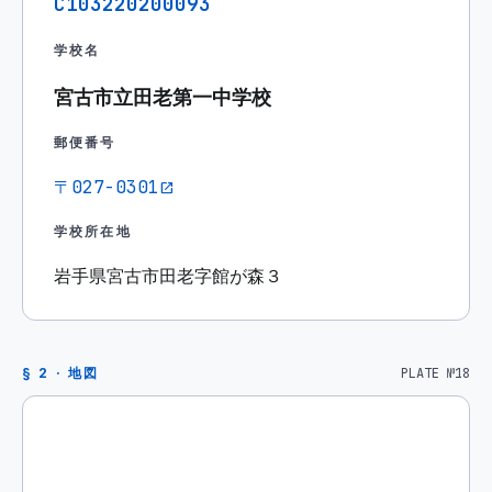
C103220200093
学校名
宮古市立田老第一中学校
郵便番号
〒027-0301
open_in_new
学校所在地
岩手県宮古市田老字館が森３
§ 2 · 地図
PLATE №18