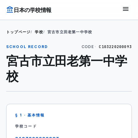
menu
account_balance
日本の学校情報
トップページ
学校
宮古市立田老第一中学校
CODE ·
SCHOOL RECORD
C103220200093
宮古市立田老第一中学
校
§ 1 · 基本情報
学校コード