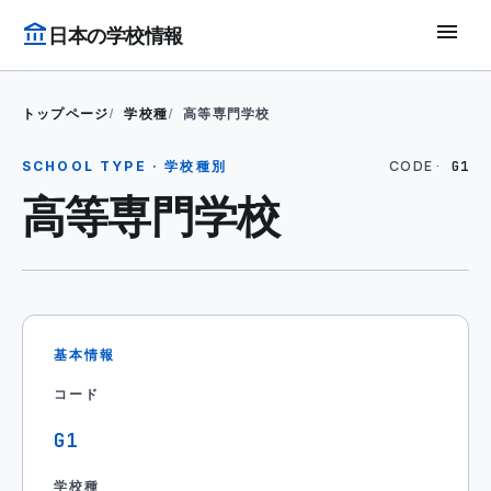
menu
account_balance
日本の学校情報
トップページ
学校種
高等専門学校
CODE ·
SCHOOL TYPE · 学校種別
G1
高等専門学校
基本情報
コード
G1
学校種