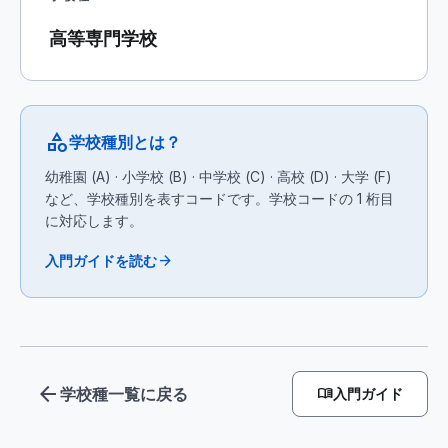
高等専門学校
category
学校種別とは？
幼稚園 (A) · 小学校 (B) · 中学校 (C) · 高校 (D) · 大学 (F)
など、学校種別を表すコードです。学校コードの 1 桁目
に対応します。
arrow_forward
入門ガイドを読む
arrow_back
学校種一覧に戻る
menu_book
入門ガイド